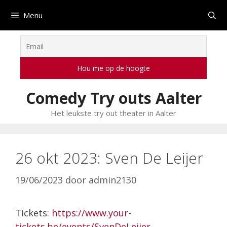
Ga
Menu
naar
de
inhoud
Comedy Try outs Aalter
Het leukste try out theater in Aalter
26 okt 2023: Sven De Leijer
19/06/2023
door
admin2130
Tickets:
https://www.your-
tickets.be/events/SvenDeLeijer