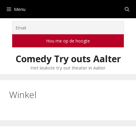
Ga
Menu
naar
de
inhoud
Comedy Try outs Aalter
Het leukste try out theater in Aalter
Winkel